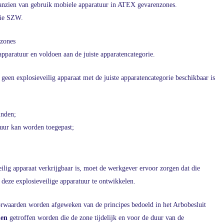
 aanzien van gebruik mobiele apparatuur in ATEX gevarenzones.
tie SZW.
nzones
pparatuur en voldoen aan de juiste apparatencategorie.
een explosieveilig apparaat met de juiste apparatencategorie beschikbaar is
inden;
tuur kan worden toegepast;
eilig apparaat verkrijgbaar is, moet de werkgever ervoor zorgen dat die
deze explosieveilige apparatuur te ontwikkelen.
orwaarden worden afgeweken van de principes bedoeld in het Arbobesluit
len
getroffen worden die de zone tijdelijk en voor de duur van de