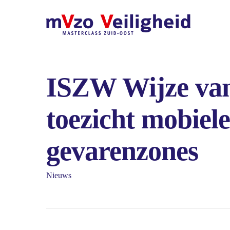
Ga
naar
hoofdinhoud
ISZW Wijze van
toezicht mobiel
gevarenzones
Nieuws