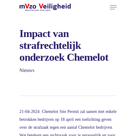
Menu
Ga
naar
hoofdinhoud
Impact van
strafrechtelijk
onderzoek Chemelot
Nieuws
21-04-2024: Chemelot Site Permit zal samen met enkele
betrokken bedrijven op 18 april een toelichting geven
over de strafzaak tegen een aantal Chemelot bedrijven.
Wat betekent een rechtszaak voor je persoonlijk en voor