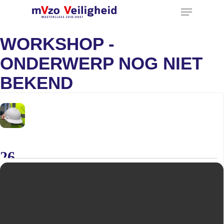
Menu
Ga
naar
hoofdinhoud
WORKSHOP -
ONDERWERP NOG NIET
BEKEND
26
SEP